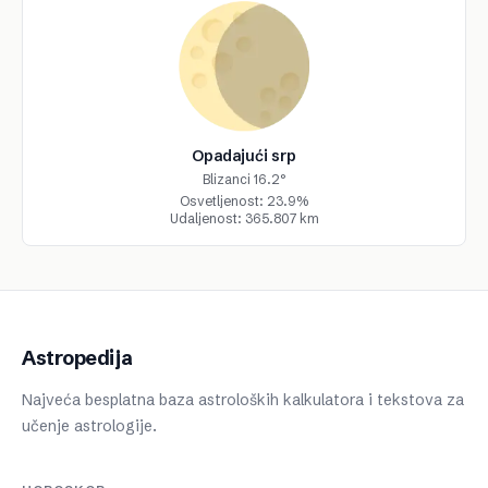
Opadajući srp
Blizanci 16.2°
Osvetljenost: 23.9%
Udaljenost: 365.807 km
Astropedija
Najveća besplatna baza astroloških kalkulatora i tekstova za
učenje astrologije.