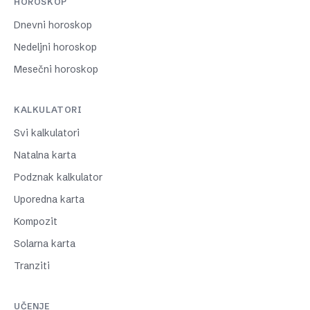
HOROSKOP
Dnevni horoskop
Nedeljni horoskop
Mesečni horoskop
KALKULATORI
Svi kalkulatori
Natalna karta
Podznak kalkulator
Uporedna karta
Kompozit
Solarna karta
Tranziti
UČENJE