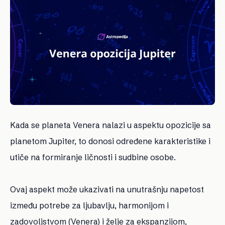
Kada se planeta Venera nalazi u aspektu opozicije sa
planetom Jupiter, to donosi određene karakteristike i
utiče na formiranje ličnosti i sudbine osobe.
Ovaj aspekt može ukazivati na unutrašnju napetost
između potrebe za ljubavlju, harmonijom i
zadovoljstvom (Venera) i želje za ekspanzijom,