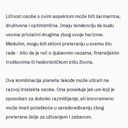
Ličnost osobe s ovim aspektom može biti šarmantna,
društvena i optimistična. Imaju tendenciju da budu
veoma privlačni drugima zbog svoje harizme.
Međutim, mogu biti skloni preteranju u svemu što
rade - bilo da je reč o ljubavnim vezama, finansijskim
troškovima ili hedonističkom stilu života.
Ova kombinacija planeta takođe može uticati na
razvoj intelekta osobe. Ona poseduje jak um koji je
sposoban za duboko razmišljanje, ali istovremeno
može imati poteškoće u usredsređivanju zbog
preterane želje za uživanjem i zabavom.