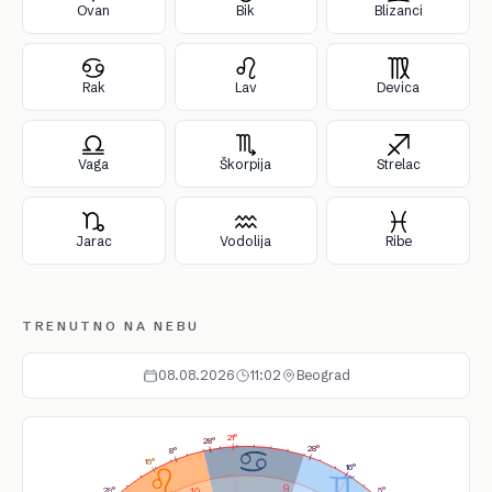
Ovan
Bik
Blizanci
Rak
Lav
Devica
Vaga
Škorpija
Strelac
Jarac
Vodolija
Ribe
TRENUTNO NA NEBU
08.08.2026
11:02
Beograd
21°
28°
28°
8°
15°
16°
9
5°
29°