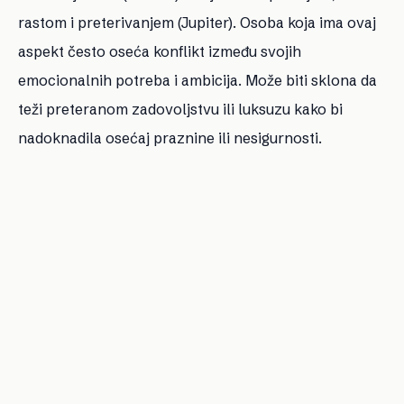
rastom i preterivanjem (Jupiter). Osoba koja ima ovaj
aspekt često oseća konflikt između svojih
emocionalnih potreba i ambicija. Može biti sklona da
teži preteranom zadovoljstvu ili luksuzu kako bi
nadoknadila osećaj praznine ili nesigurnosti.