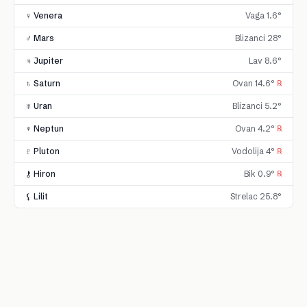
♀ Venera
Vaga 1.6°
♂ Mars
Blizanci 28°
♃ Jupiter
Lav 8.6°
♄ Saturn
Ovan 14.6°
℞
♅ Uran
Blizanci 5.2°
♆ Neptun
Ovan 4.2°
℞
♇ Pluton
Vodolija 4°
℞
⚷ Hiron
Bik 0.9°
℞
⚸ Lilit
Strelac 25.8°