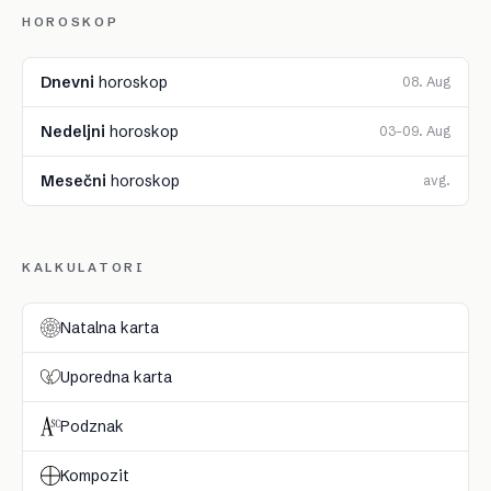
HOROSKOP
Dnevni
horoskop
08. Aug
Nedeljni
horoskop
03–09. Aug
Mesečni
horoskop
avg.
KALKULATORI
Natalna karta
Uporedna karta
Podznak
Kompozit