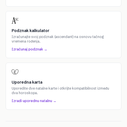
Podznak kalkulator
Izračunajte svoj podznak (ascendant) na osnovu tačnog
vremena rođenja.
Izračunaj podznak →
Uporedna karta
Uporedite dve natalne karte i otkrijte kompatibilnost između
dva horoskopa.
Izradi uporednu natalnu →