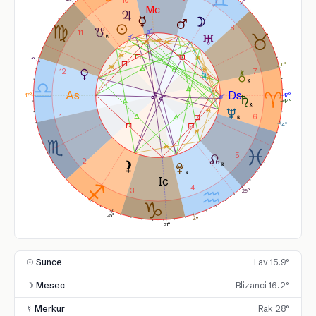
10
8
11
1°
0°
12
7
17°
17°
14°
1
6
4°
5
2
4
3
29°
25°
4°
21°
☉ Sunce
Lav 15.9°
☽ Mesec
Blizanci 16.2°
☿ Merkur
Rak 28°