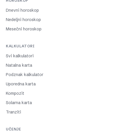
HOROSKOP
Dnevni horoskop
Nedeljni horoskop
Mesečni horoskop
KALKULATORI
Svi kalkulatori
Natalna karta
Podznak kalkulator
Uporedna karta
Kompozit
Solarna karta
Tranziti
UČENJE