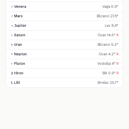
♀ Venera
Vaga 0.9°
♂ Mars
Blizanci 27.5°
♃ Jupiter
Lav 8.4°
♄ Saturn
Ovan 14.6°
℞
♅ Uran
Blizanci 5.2°
♆ Neptun
Ovan 4.2°
℞
♇ Pluton
Vodolija 4°
℞
⚷ Hiron
Bik 0.9°
℞
⚸ Lilit
Strelac 25.7°