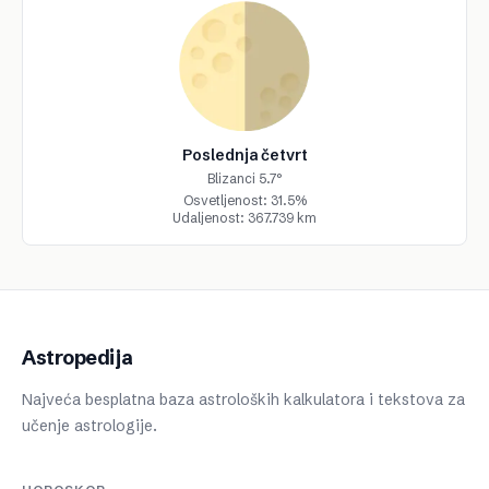
Poslednja četvrt
Blizanci 5.7°
Osvetljenost: 31.5%
Udaljenost: 367.739 km
Astropedija
Najveća besplatna baza astroloških kalkulatora i tekstova za
učenje astrologije.