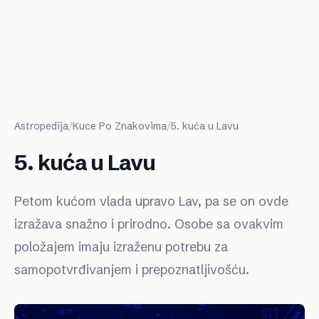
Astropedija
/
Kuce Po Znakovima
/
5. kuća u Lavu
5. kuća u Lavu
Petom kućom vlada upravo Lav, pa se on ovde
izražava snažno i prirodno. Osobe sa ovakvim
položajem imaju izraženu potrebu za
samopotvrđivanjem i prepoznatljivošću.