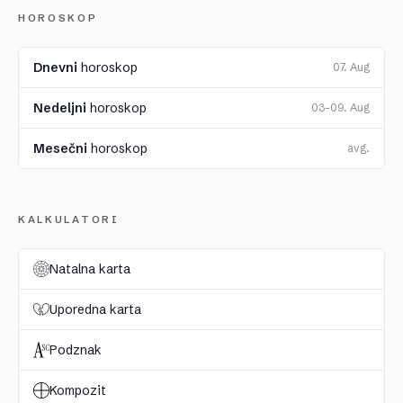
HOROSKOP
Dnevni
horoskop
07. Aug
Nedeljni
horoskop
03–09. Aug
Mesečni
horoskop
avg.
KALKULATORI
Natalna karta
Uporedna karta
Podznak
Kompozit