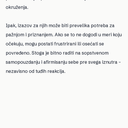
okruženja.
Ipak, izazov za njih može biti prevelika potreba za
pažnjom i priznanjem. Ako se to ne dogodi u meri koju
očekuju, mogu postati frustrirani ili osećati se
povređeno. Stoga je bitno raditi na sopstvenom
samopouzdanju i afirmisanju sebe pre svega iznutra –
nezavisno od tuđih reakcija.