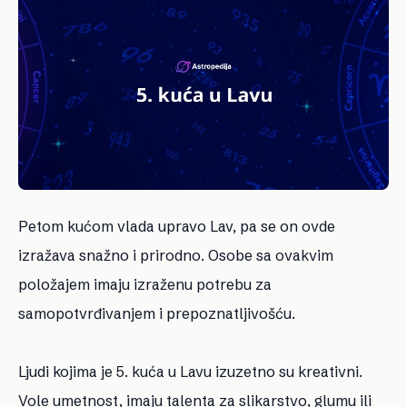
Petom kućom vlada upravo Lav, pa se on ovde
izražava snažno i prirodno. Osobe sa ovakvim
položajem imaju izraženu potrebu za
samopotvrđivanjem i prepoznatljivošću.
Ljudi kojima je 5. kuća u Lavu izuzetno su kreativni.
Vole umetnost, imaju talenta za slikarstvo, glumu ili