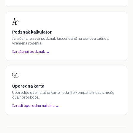
Podznak kalkulator
Izračunajte svoj podznak (ascendant) na osnovu tačnog
vremena rođenja.
Izračunaj podznak →
Uporedna karta
Uporedite dve natalne karte i otkrijte kompatibilnost između
dva horoskopa.
Izradi uporednu natalnu →