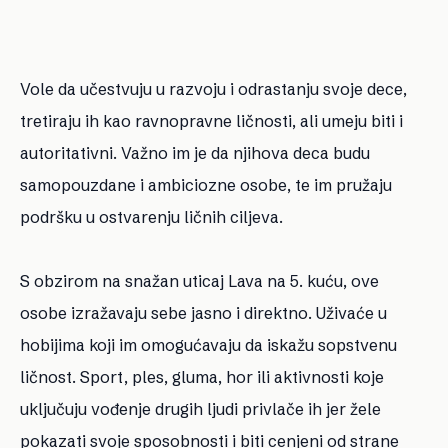
Vole da učestvuju u razvoju i odrastanju svoje dece,
tretiraju ih kao ravnopravne ličnosti, ali umeju biti i
autoritativni. Važno im je da njihova deca budu
samopouzdane i ambiciozne osobe, te im pružaju
podršku u ostvarenju ličnih ciljeva.
S obzirom na snažan uticaj Lava na 5. kuću, ove
osobe izražavaju sebe jasno i direktno. Uživaće u
hobijima koji im omogućavaju da iskažu sopstvenu
ličnost. Sport, ples, gluma, hor ili aktivnosti koje
uključuju vođenje drugih ljudi privlače ih jer žele
pokazati svoje sposobnosti i biti cenjeni od strane