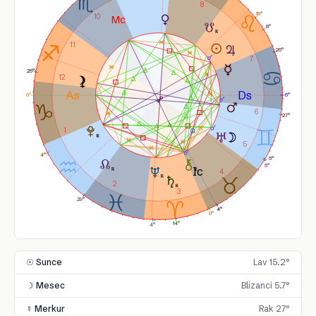
8
15°
10
8°
11
26°
7
25°
12
6°
6°
6
27°
1
5
4°
5°
5°
4
2
3
29°
4°
0°
14°
4°
☉ Sunce
Lav 15.2°
☽ Mesec
Blizanci 5.7°
☿ Merkur
Rak 27°