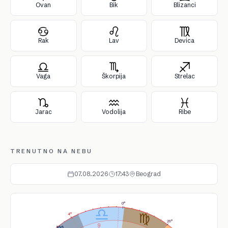
Ovan
Bik
Blizanci
Rak
Lav
Devica
Vaga
Škorpija
Strelac
Jarac
Vodolija
Ribe
TRENUTNO NA NEBU
07.08.2026
17:43
Beograd
0°
4°
29°
9