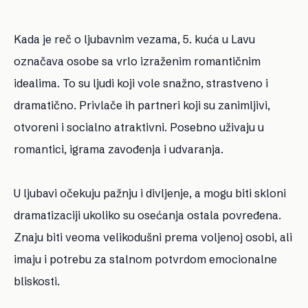
Kada je reč o ljubavnim vezama, 5. kuća u Lavu
označava osobe sa vrlo izraženim romantičnim
idealima. To su ljudi koji vole snažno, strastveno i
dramatično. Privlače ih partneri koji su zanimljivi,
otvoreni i socialno atraktivni. Posebno uživaju u
romantici, igrama zavođenja i udvaranja.
U ljubavi očekuju pažnju i divljenje, a mogu biti skloni
dramatizaciji ukoliko su osećanja ostala povređena.
Znaju biti veoma velikodušni prema voljenoj osobi, ali
imaju i potrebu za stalnom potvrdom emocionalne
bliskosti.