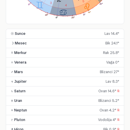
5
3
29°
5°
4
14°
8°
26°
8°
25°
☉ Sunce
Lav 14.4°
☽ Mesec
Bik 24.1°
☿ Merkur
Rak 25.8°
♀ Venera
Vaga 0°
♂ Mars
Blizanci 27°
♃ Jupiter
Lav 8.3°
♄ Saturn
Ovan 14.6°
℞
♅ Uran
Blizanci 5.2°
♆ Neptun
Ovan 4.2°
℞
♇ Pluton
Vodolija 4°
℞
⚷ Hiron
Bik 0.9°
℞