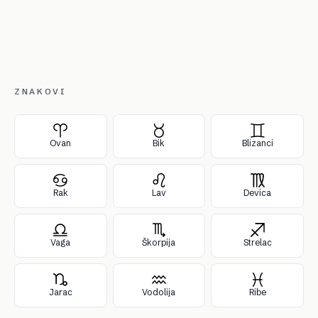
ZNAKOVI
Ovan
Bik
Blizanci
Rak
Lav
Devica
Vaga
Škorpija
Strelac
Jarac
Vodolija
Ribe