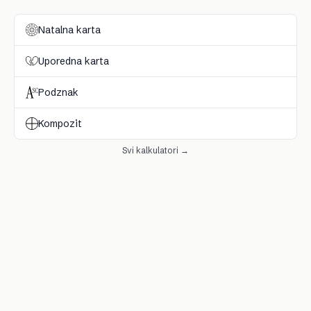
Natalna karta
Uporedna karta
Podznak
Kompozit
Svi kalkulatori →