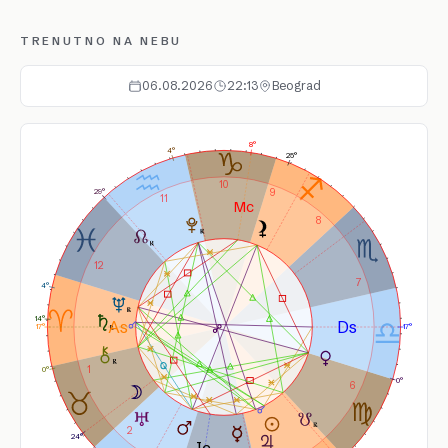
TRENUTNO NA NEBU
06.08.2026
22:13
Beograd
8°
4°
25°
10
9
29°
11
8
12
7
4°
14°
17°
17°
1
0°
0°
6
2
24°