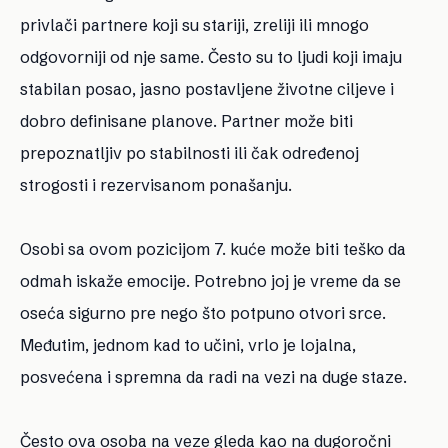
privlači partnere koji su stariji, zreliji ili mnogo
odgovorniji od nje same. Često su to ljudi koji imaju
stabilan posao, jasno postavljene životne ciljeve i
dobro definisane planove. Partner može biti
prepoznatljiv po stabilnosti ili čak određenoj
strogosti i rezervisanom ponašanju.
Osobi sa ovom pozicijom 7. kuće može biti teško da
odmah iskaže emocije. Potrebno joj je vreme da se
oseća sigurno pre nego što potpuno otvori srce.
Međutim, jednom kad to učini, vrlo je lojalna,
posvećena i spremna da radi na vezi na duge staze.
Često ova osoba na veze gleda kao na dugoročni