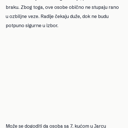
braku. Zbog toga, ove osobe obično ne stupaju rano
u ozbiljne veze. Radije čekaju duže, dok ne budu
potpuno sigurne u izbor.
Može se dogoditi da osoba sa 7. kućom u Jarcu