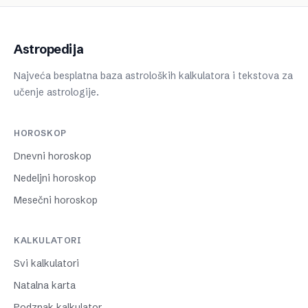
Astropedija
Najveća besplatna baza astroloških kalkulatora i tekstova za
učenje astrologije.
HOROSKOP
Dnevni horoskop
Nedeljni horoskop
Mesečni horoskop
KALKULATORI
Svi kalkulatori
Natalna karta
Podznak kalkulator