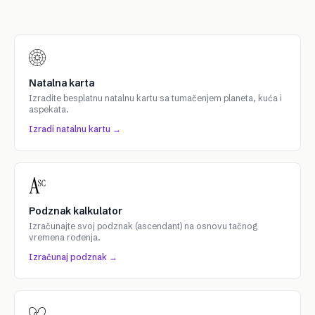
Natalna karta
Izradite besplatnu natalnu kartu sa tumačenjem planeta, kuća i
aspekata.
Izradi natalnu kartu →
Podznak kalkulator
Izračunajte svoj podznak (ascendant) na osnovu tačnog
vremena rođenja.
Izračunaj podznak →