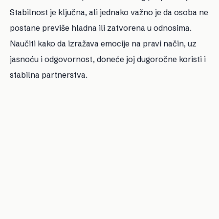
Stabilnost je ključna, ali jednako važno je da osoba ne
postane previše hladna ili zatvorena u odnosima.
Naučiti kako da izražava emocije na pravi način, uz
jasnoću i odgovornost, doneće joj dugoročne koristi i
stabilna partnerstva.