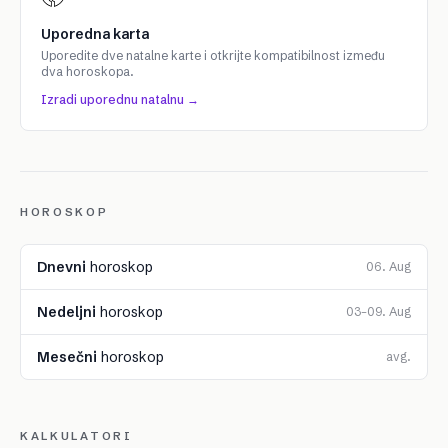
Uporedna karta
Uporedite dve natalne karte i otkrijte kompatibilnost između
dva horoskopa.
Izradi uporednu natalnu →
HOROSKOP
Dnevni
horoskop
06. Aug
Nedeljni
horoskop
03–09. Aug
Mesečni
horoskop
avg.
KALKULATORI