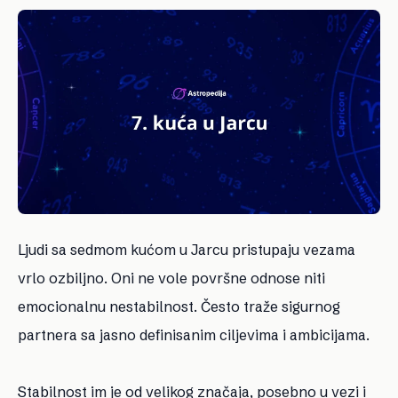
Ljudi sa sedmom kućom u Jarcu pristupaju vezama
vrlo ozbiljno. Oni ne vole površne odnose niti
emocionalnu nestabilnost. Često traže sigurnog
partnera sa jasno definisanim ciljevima i ambicijama.
Stabilnost im je od velikog značaja, posebno u vezi i