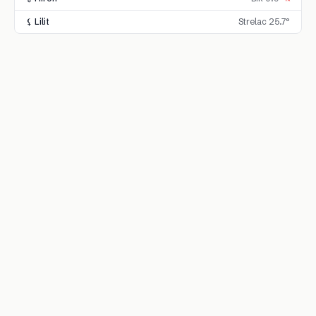
⚸ Lilit
Strelac 25.7°