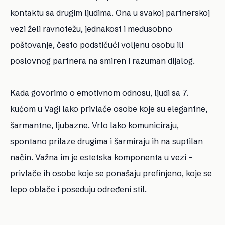
kontaktu sa drugim ljudima. Ona u svakoj partnerskoj
vezi želi ravnotežu, jednakost i međusobno
poštovanje, često podstičući voljenu osobu ili
poslovnog partnera na smiren i razuman dijalog.
Kada govorimo o emotivnom odnosu, ljudi sa 7.
kućom u Vagi lako privlače osobe koje su elegantne,
šarmantne, ljubazne. Vrlo lako komuniciraju,
spontano prilaze drugima i šarmiraju ih na suptilan
način. Važna im je estetska komponenta u vezi –
privlače ih osobe koje se ponašaju prefinjeno, koje se
lepo oblače i poseduju određeni stil.