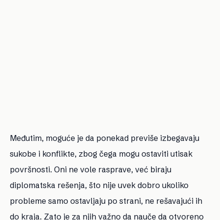
Međutim, moguće je da ponekad previše izbegavaju
sukobe i konflikte, zbog čega mogu ostaviti utisak
površnosti. Oni ne vole rasprave, već biraju
diplomatska rešenja, što nije uvek dobro ukoliko
probleme samo ostavljaju po strani, ne rešavajući ih
do kraja. Zato je za njih važno da nauče da otvoreno