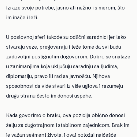
izraze svoje potrebe, jasno ali nežno i s merom, što
im inače i leži.
U poslovnoj sferi takođe su odlični saradnici jer lako
stvaraju veze, pregovaraju i teže tome da svi budu
zadovoljni postignutim dogovorom. Dobro se snalaze
u zanimanjima koja uključuju saradnju sa ljudima,
diplomatiju, pravo ili rad sa javnošću. Njihova
sposobnost da vide stvari iz više uglova i razumeju
drugu stranu često im donosi uspehe.
Kada govorimo o braku, ova pozicija obično donosi
želju za dugotrajnom i stabilnom zajednicom. Brak im
je važan segment života, i ovaj položaj najčešće