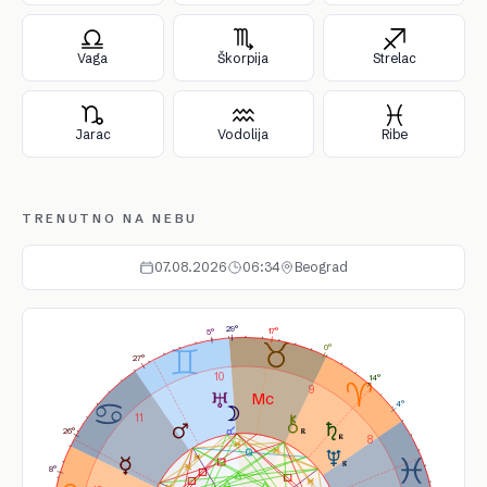
Vaga
Škorpija
Strelac
Jarac
Vodolija
Ribe
TRENUTNO NA NEBU
07.08.2026
06:34
Beograd
29°
17°
5°
0°
27°
10
14°
9
4°
11
26°
8
8°