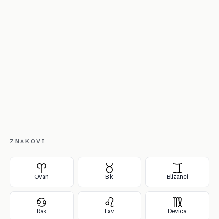
ZNAKOVI
Ovan
Bik
Blizanci
Rak
Lav
Devica