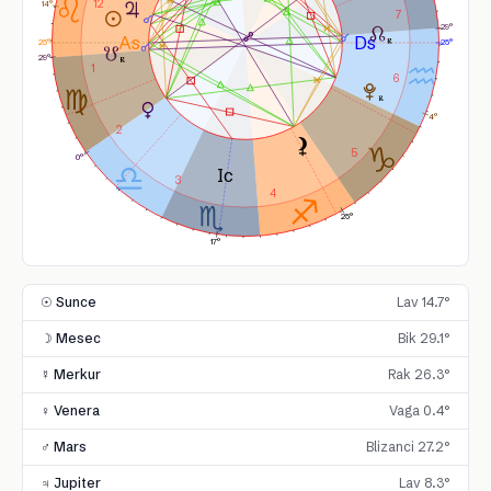
12
14°
7
29°
25°
25°
29°
1
6
4°
2
5
0°
3
4
25°
17°
☉ Sunce
Lav 14.7°
☽ Mesec
Bik 29.1°
☿ Merkur
Rak 26.3°
♀ Venera
Vaga 0.4°
♂ Mars
Blizanci 27.2°
♃ Jupiter
Lav 8.3°