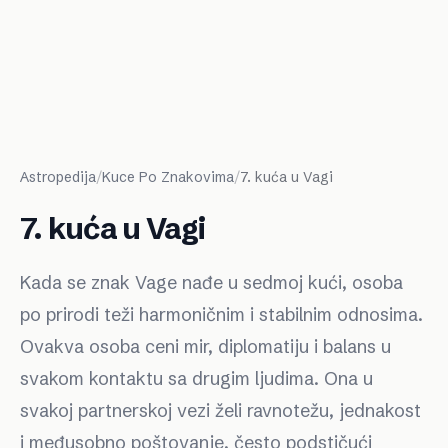
Astropedija
/
Kuce Po Znakovima
/
7. kuća u Vagi
7. kuća u Vagi
Kada se znak Vage nađe u sedmoj kući, osoba
po prirodi teži harmoničnim i stabilnim odnosima.
Ovakva osoba ceni mir, diplomatiju i balans u
svakom kontaktu sa drugim ljudima. Ona u
svakoj partnerskoj vezi želi ravnotežu, jednakost
i međusobno poštovanje, često podstičući