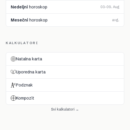
Nedeljni
horoskop
03–09. Aug
Mesečni
horoskop
avg.
KALKULATORI
Natalna karta
Uporedna karta
Podznak
Kompozit
Svi kalkulatori →