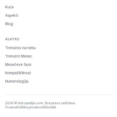
Kuće
Aspekti
Blog
ALATKE
Trenutno na nebu
Trenutni Mesec
Mesečeve faze
Kompatibilnost
Numerologija
2026 © Astropedija.com. Sva prava zadržana.
O nama
Politika privatnosti
Kontakt