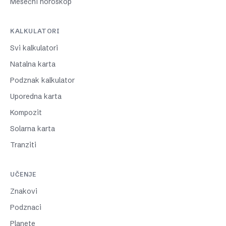
Mesečni horoskop
KALKULATORI
Svi kalkulatori
Natalna karta
Podznak kalkulator
Uporedna karta
Kompozit
Solarna karta
Tranziti
UČENJE
Znakovi
Podznaci
Planete