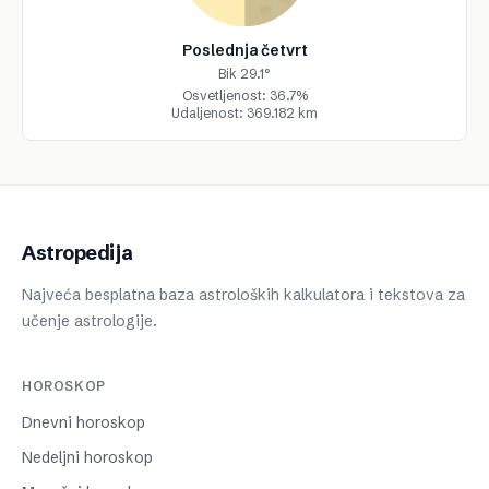
Poslednja četvrt
Bik 29.1°
Osvetljenost: 36.7%
Udaljenost: 369.182 km
Astropedija
Najveća besplatna baza astroloških kalkulatora i tekstova za
učenje astrologije.
HOROSKOP
Dnevni horoskop
Nedeljni horoskop