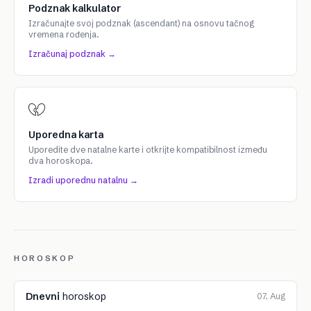
Podznak kalkulator
Izračunajte svoj podznak (ascendant) na osnovu tačnog
vremena rođenja.
Izračunaj podznak →
Uporedna karta
Uporedite dve natalne karte i otkrijte kompatibilnost između
dva horoskopa.
Izradi uporednu natalnu →
HOROSKOP
Dnevni
horoskop
07. Aug