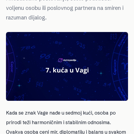
voljenu osobu ili poslovnog partnera na smiren i
razuman dijalog.
Kada se znak Vage nađe u sedmoj kući, osoba po
prirodi teži harmoničnim i stabilnim odnosima.
Ovakva osoba ceni mir, diplomatiju i balans u svakom