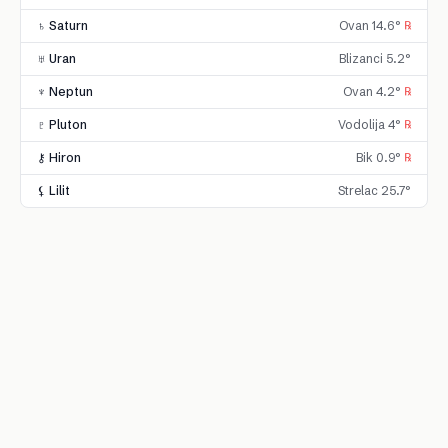
♄ Saturn
Ovan 14.6°
℞
♅ Uran
Blizanci 5.2°
♆ Neptun
Ovan 4.2°
℞
♇ Pluton
Vodolija 4°
℞
⚷ Hiron
Bik 0.9°
℞
⚸ Lilit
Strelac 25.7°