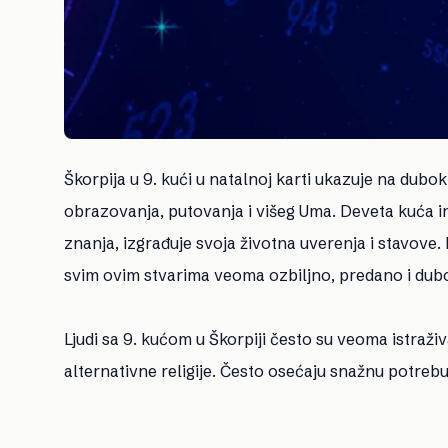
Škorpija u 9. kući u natalnoj karti ukazuje na dubok i
obrazovanja, putovanja i višeg Uma. Deveta kuća in
znanja, izgrađuje svoja životna uverenja i stavove
svim ovim stvarima veoma ozbiljno, predano i dub
Ljudi sa 9. kućom u Škorpiji često su veoma istraživ
alternativne religije. Često osećaju snažnu potrebu 