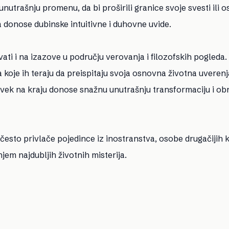
unutrašnju promenu, da bi proširili granice svoje svesti ili os
 donose dubinske intuitivne i duhovne uvide.
ti i na izazove u području verovanja i filozofskih pogleda.
koje ih teraju da preispitaju svoja osnovna životna uverenj
 uvek na kraju donose snažnu unutrašnju transformaciju i o
 često privlače pojedince iz inostranstva, osobe drugačijih ku
jem najdubljih životnih misterija.