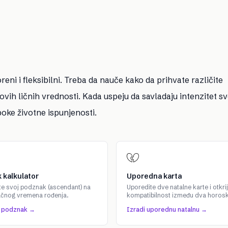
ni i fleksibilni. Treba da nauče kako da prihvate različite
vih ličnih vrednosti. Kada uspeju da savladaju intenzitet svo
boke životne ispunjenosti.
 kalkulator
Uporedna karta
te svoj podznak (ascendant) na
Uporedite dve natalne karte i otkrij
ačnog vremena rođenja.
kompatibilnost između dva horos
j podznak →
Izradi uporednu natalnu →