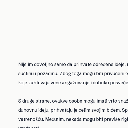
Nije im dovoljno samo da prihvate određene ideje, re
suštinu i pozadinu. Zbog toga mogu biti privučeni 
koje zahtevaju veće angažovanje i duboku posveće
S druge strane, ovakve osobe mogu imati vrlo snaž
duhovnu ideju, prihvataju je celim svojim bićem. S
vatrenošću. Međutim, nekada mogu biti previše rigi