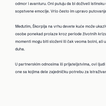
odmor i avanturu. Oni putuju da bi doživeli istinsku 
sopstvene emocije. Vrlo često im upravo putovanja
Međutim, Škorpija na vrhu devete kuće može ukaziva
osobe ponekad prolaze kroz periode životnih kriza 
momenti mogu biti složeni ili čak veoma bolni, ali
duha.
U partnerskim odnosima ili prijateljstvima, ovi ljudi
one sa kojima dele zajedničku potrebu za istraživan