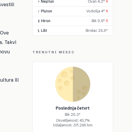
♆ Neptun
Ovan 4.2°
℞
vestili
♇ Pluton
Vodolija 4°
℞
⚷ Hiron
Bik 0.9°
℞
⚸ Lilit
Strelac 25.6°
 Ove
a. Takvi
bnovu
TRENUTNI MESEC
ltura ili
Poslednja četvrt
Bik 20.3°
Osvetljenost: 43.7%
Udaljenost: 371.290 km