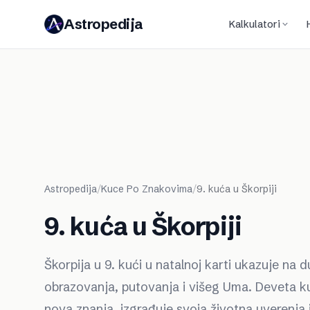
Astropedija
Kalkulatori
Astropedija
/
Kuce Po Znakovima
/
9. kuća u Škorpiji
9. kuća u Škorpiji
Škorpija u 9. kući u natalnoj karti ukazuje na du
obrazovanja, putovanja i višeg Uma. Deveta kuć
nova znanja, izgrađuje svoja životna uverenja 