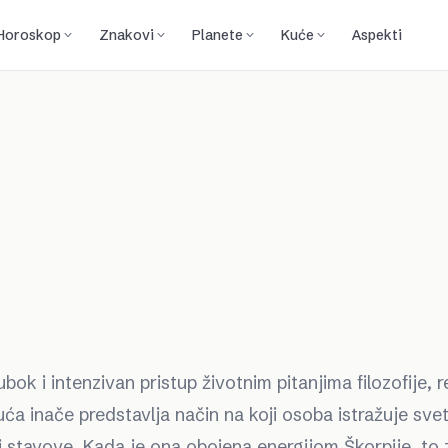
Horoskop
Znakovi
Planete
Kuće
Aspekti
bok i intenzivan pristup životnim pitanjima filozofije, re
a inače predstavlja način na koji osoba istražuje svet
i stavove. Kada je ona obojena energijom Škorpije, to 