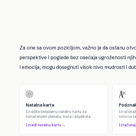
Za one sa ovom pozicijom, važno je da ostanu otvore
perspektive i poglede bez osećaja ugroženosti njiho
i emocija, mogu dosegnuti visok nivo mudrosti i du
Natalna karta
Podznak
Izradite besplatnu natalnu kartu sa
Izračunaj
tumačenjem planeta, kuća i aspekata.
osnovu t
Izradi natalnu kartu →
Izračuna