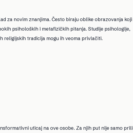
lad za novim znanjima. Često biraju oblike obrazovanja koji
bokih psiholoških i metafizičkih pitanja. Studije psihologije,
 religijskih tradicija mogu ih veoma privlačiti.
sformativni uticaj na ove osobe. Za njih put nije samo pril