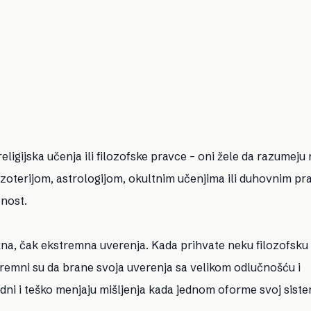
ligijska učenja ili filozofske pravce – oni žele da razumeju
ezoterijom, astrologijom, okultnim učenjima ili duhovnim p
nost.
na, čak ekstremna uverenja. Kada prihvate neku filozofsku i
premni su da brane svoja uverenja sa velikom odlučnošću i
dni i teško menjaju mišljenja kada jednom oforme svoj sist