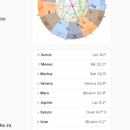
12
9°
9°
5°
6
1
25°
20°
 im
5
2
4
0°
3
14°
4°
4°
1°
29°
☉ Sunce
Lav 14.1°
☽ Mesec
Bik 20.3°
☿ Merkur
Rak 25.5°
♀ Venera
Devica 29.8°
♂ Mars
Blizanci 26.8°
♃ Jupiter
Lav 8.2°
♄ Saturn
Ovan 14.7°
℞
♅ Uran
Blizanci 5.2°
ika za