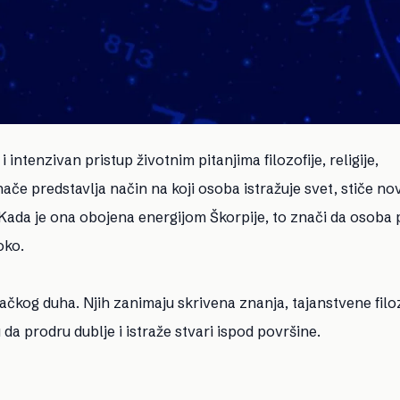
 intenzivan pristup životnim pitanjima filozofije, religije,
ače predstavlja način na koji osoba istražuje svet, stiče no
. Kada je ona obojena energijom Škorpije, to znači da osoba 
oko.
ačkog duha. Njih zanimaju skrivena znanja, tajanstvene filoz
da prodru dublje i istraže stvari ispod površine.