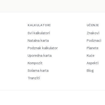
KALKULATORI
UČENJE
Svi kalkulatori
Znakovi
Natalna karta
Podznaci
Podznak kalkulator
Planete
Uporedna karta
Kuće
Kompozit
Aspekti
Solarna karta
Blog
Tranziti