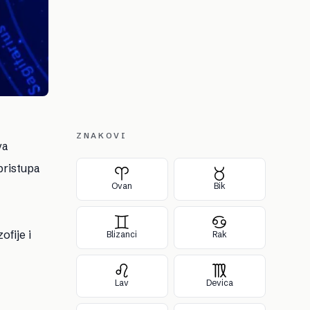
ZNAKOVI
va
pristupa
Ovan
Bik
ofije i
Blizanci
Rak
Lav
Devica