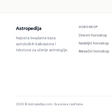
HOROSKOP
Astropedija
Dnevni horoskop
Najveća besplatna baza
Nedeljni horoskop
astroloških kalkulatora i
tekstova za učenje astrologije.
Mesečni horoskop
2026 © Astropedija.com. Sva prava zadržana.