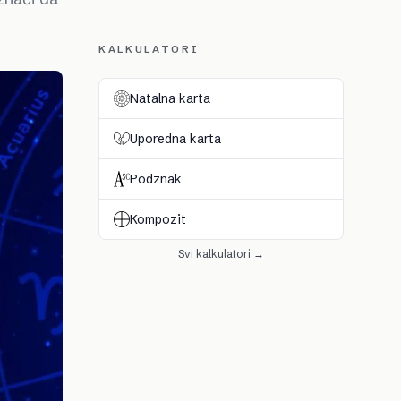
KALKULATORI
Natalna karta
Uporedna karta
Podznak
Kompozit
Svi kalkulatori →