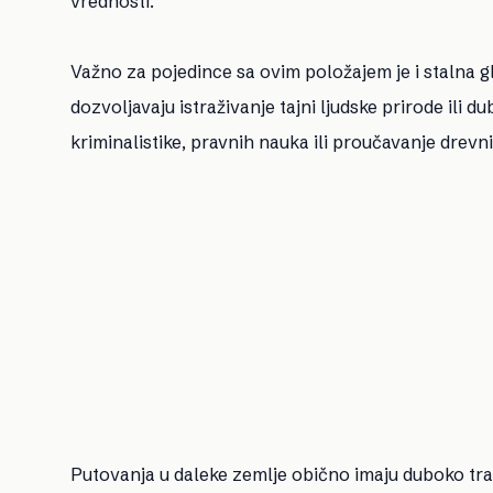
vrednosti.
Važno za pojedince sa ovim položajem je i stalna g
dozvoljavaju istraživanje tajni ljudske prirode ili du
kriminalistike, pravnih nauka ili proučavanje drevnih
Putovanja u daleke zemlje obično imaju duboko tran