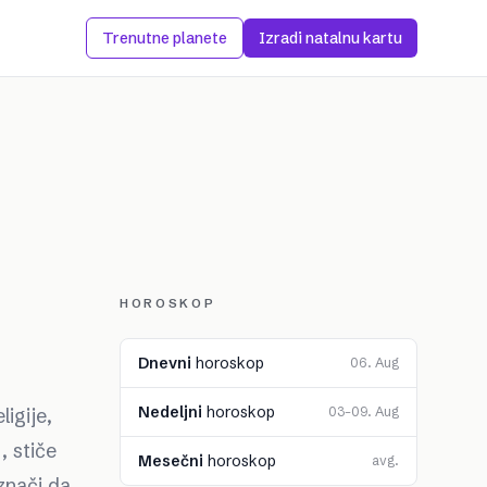
Trenutne planete
Izradi natalnu kartu
HOROSKOP
Dnevni
horoskop
06. Aug
Nedeljni
horoskop
ligije,
03–09. Aug
, stiče
Mesečni
horoskop
avg.
znači da