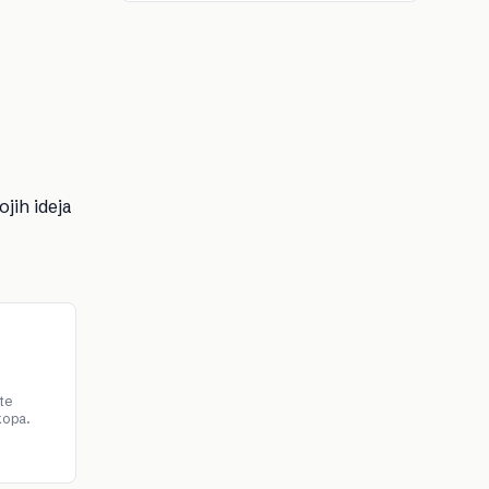
jih ideja
te
kopa.