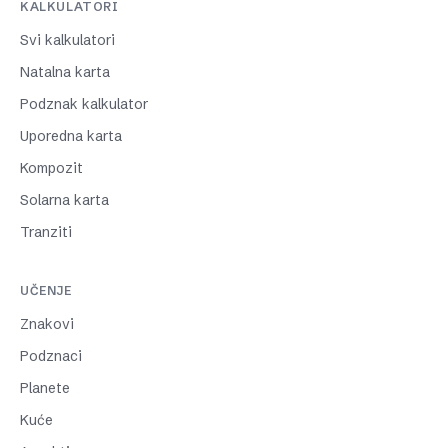
KALKULATORI
Svi kalkulatori
Natalna karta
Podznak kalkulator
Uporedna karta
Kompozit
Solarna karta
Tranziti
UČENJE
Znakovi
Podznaci
Planete
Kuće