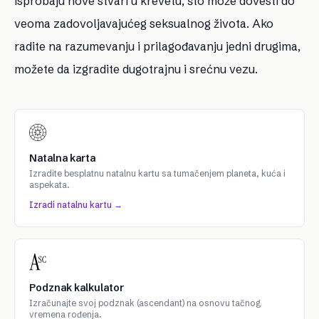
isprobaju nove stvari u krevetu, što može dovesti do
veoma zadovoljavajućeg seksualnog života. Ako
radite na razumevanju i prilagođavanju jedni drugima,
možete da izgradite dugotrajnu i srećnu vezu.
Natalna karta
Izradite besplatnu natalnu kartu sa tumačenjem planeta, kuća i
aspekata.
Izradi natalnu kartu →
Podznak kalkulator
Izračunajte svoj podznak (ascendant) na osnovu tačnog
vremena rođenja.