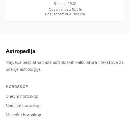
Blizanci 29.3°
Osvetljenost: 15.5%
Udaljenost: 364.083 km
Astropedija
Najveća besplatna baza astroloških kalkulatora i tekstova za
učenje astrologije.
HOROSKOP
Dnevni horoskop
Nedeljni horoskop
Mesečni horoskop