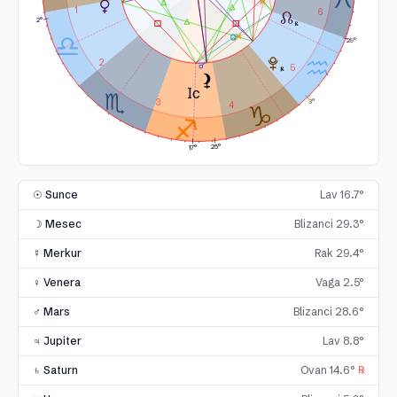
1
6
2°
29°
2
5
3
3°
4
25°
17°
☉ Sunce
Lav 16.7°
☽ Mesec
Blizanci 29.3°
☿ Merkur
Rak 29.4°
♀ Venera
Vaga 2.5°
♂ Mars
Blizanci 28.6°
♃ Jupiter
Lav 8.8°
♄ Saturn
Ovan 14.6°
℞