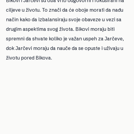
Bikovi i Jarčevi su oba vrlo odgovorni i fokusirani na
ciljeve u životu. To znači da će oboje morati da nađu
način kako da izbalansiraju svoje obaveze u vezi sa
drugim aspektima svog života. Bikovi moraju biti
spremni da shvate koliko je važan uspeh za Jarčeve,
dok Jarčevi moraju da nauče da se opuste i uživaju u
životu pored Bikova.