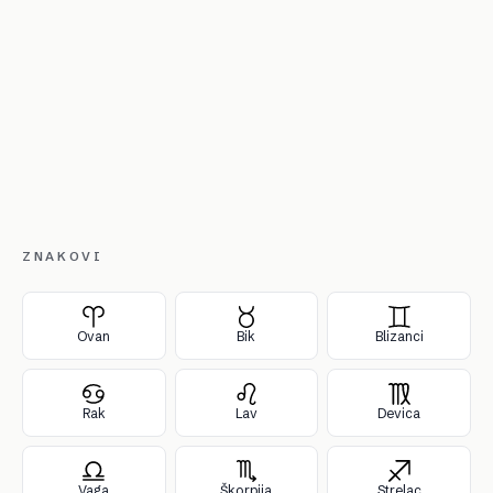
ZNAKOVI
Ovan
Bik
Blizanci
Rak
Lav
Devica
Vaga
Škorpija
Strelac