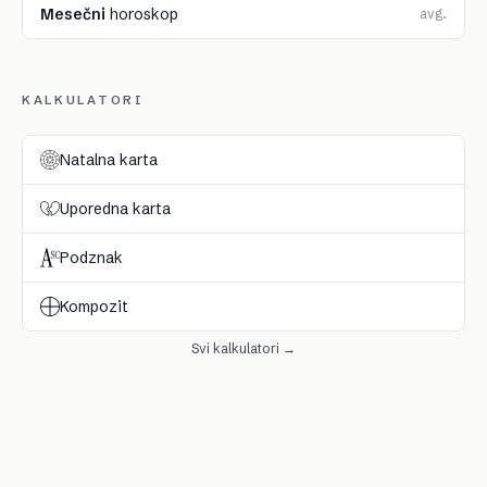
Mesečni
horoskop
avg.
KALKULATORI
Natalna karta
Uporedna karta
Podznak
Kompozit
Svi kalkulatori →