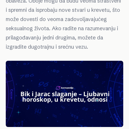
obaveza. Oboje mogu da budu veoma strastveni
i spremni da isprobaju nove stvari u krevetu, što
može dovesti do veoma zadovoljavajućeg
seksualnog života. Ako radite na razumevanju i
prilagođavanju jedni drugima, možete da
izgradite dugotrajnu i srećnu vezu.