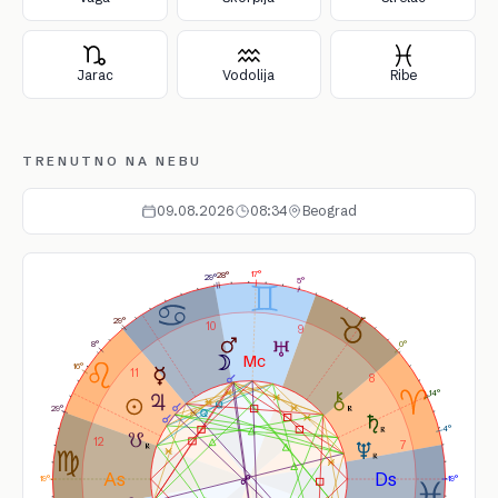
Jarac
Vodolija
Ribe
TRENUTNO NA NEBU
09.08.2026
08:34
Beograd
17°
28°
29°
5°
29°
10
9
8°
0°
16°
11
8
14°
29°
4°
12
7
19°
19°