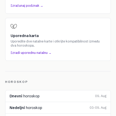
Izračunaj podznak →
Uporedna karta
Uporedite dve natalne karte i otkrijte kompatibilnost između
dva horoskopa.
Izradi uporednu natalnu →
HOROSKOP
Dnevni
horoskop
09. Aug
Nedeljni
horoskop
03–09. Aug