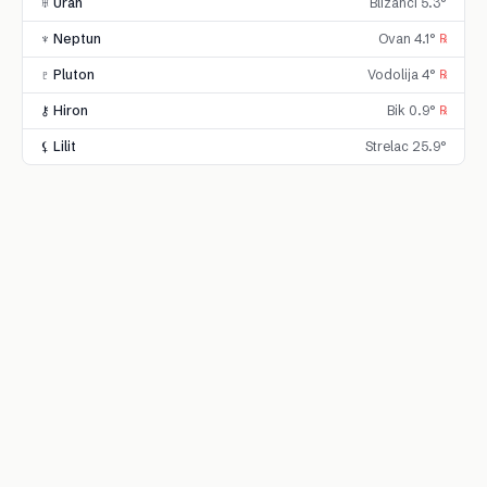
♅ Uran
Blizanci 5.3°
♆ Neptun
Ovan 4.1°
℞
♇ Pluton
Vodolija 4°
℞
⚷ Hiron
Bik 0.9°
℞
⚸ Lilit
Strelac 25.9°