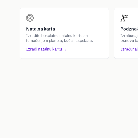
Natalna karta
Podznak
Izradite besplatnu natalnu kartu sa
Izračunaj
tumačenjem planeta, kuća i aspekata.
osnovu t
Izradi natalnu kartu →
Izračuna