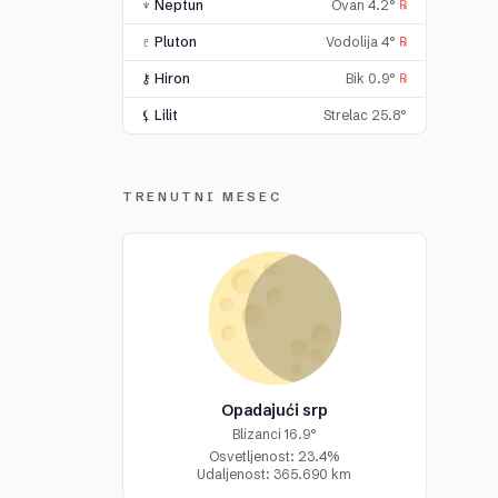
♆ Neptun
Ovan 4.2°
℞
♇ Pluton
Vodolija 4°
℞
⚷ Hiron
Bik 0.9°
℞
⚸ Lilit
Strelac 25.8°
TRENUTNI MESEC
Opadajući srp
Blizanci 16.9°
Osvetljenost: 23.4%
Udaljenost: 365.690 km