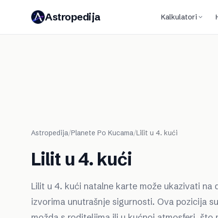
Astropedija
Kalkulatori
Astropedija
/
Planete Po Kucama
/
Lilit u 4. kući
Lilit u 4. kući
Lilit u 4. kući natalne karte može ukazivati
izvorima unutrašnje sigurnosti. Ova pozicija s
možda s roditeljima ili u kućnoj atmosferi, što 