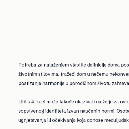
Potreba za nalaženjem vlastite definicije doma po
životnim stilovima, tražeći dom u nečemu nekonven
postizanje harmonije u porodičnom životu zahtevat
Lilit u 4. kući može takođe ukazivati na želju za o
sopstvenog identiteta izvan naučenih normi. Osob
ugnjetavanja ili očekivanja koja donose međuljudsk