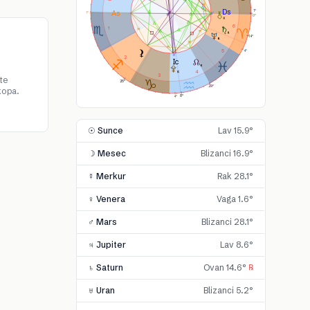
1°
1°
0°
6
1
14°
5
4°
2
4
3
te
25°
29°
kopa.
8°
4°
☉ Sunce
Lav 15.9°
☽ Mesec
Blizanci 16.9°
☿ Merkur
Rak 28.1°
♀ Venera
Vaga 1.6°
♂ Mars
Blizanci 28.1°
♃ Jupiter
Lav 8.6°
♄ Saturn
Ovan 14.6°
℞
♅ Uran
Blizanci 5.2°