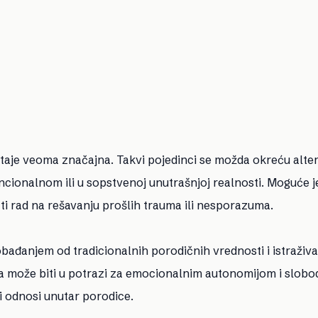
staje veoma značajna. Takvi pojedinci se možda okreću alte
cionalnom ili u sopstvenoj unutrašnjoj realnosti. Moguće j
i rad na rešavanju prošlih trauma ili nesporazuma.
slobađanjem od tradicionalnih porodičnih vrednosti i istraživ
a može biti u potrazi za emocionalnim autonomijom i slob
i odnosi unutar porodice.