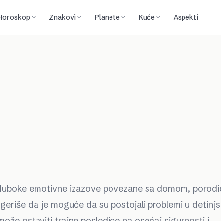
Horoskop
Znakovi
Planete
Kuće
Aspekti
 na duboke emotivne izazove povezane sa domom, porodi
ugeriše da je moguće da su postojali problemi u detinjs
može ostaviti trajne posledice na osećaj sigurnosti i