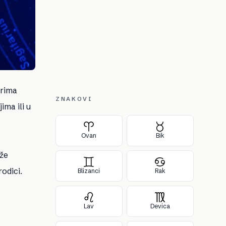
orima
ZNAKOVI
ima ili u
Ovan
Bik
ože
odici.
Blizanci
Rak
Lav
Devica