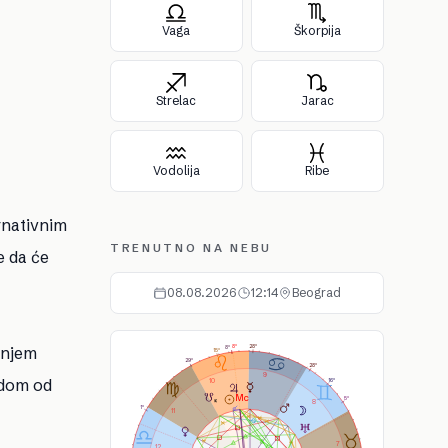
Vaga
Škorpija
Strelac
Jarac
Vodolija
Ribe
rnativnim
TRENUTNO NA NEBU
e da će
08.08.2026
12:14
Beograd
As
Ds
Ic
Mc
anjem
28°
8°
8°
15°
29°
28°
9
odom od
10
16°
5°
8
1°
11
7
12