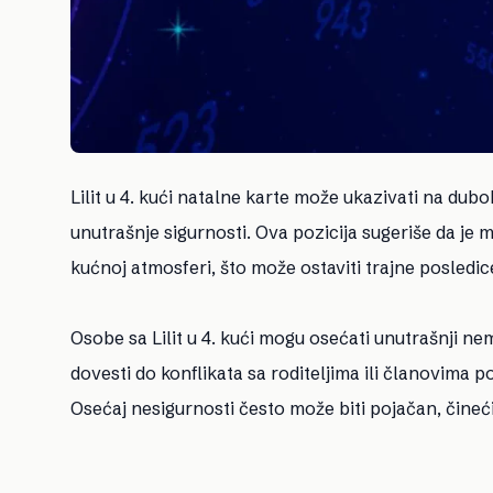
Lilit u 4. kući natalne karte može ukazivati na d
unutrašnje sigurnosti. Ova pozicija sugeriše da je m
kućnoj atmosferi, što može ostaviti trajne posledice
Osobe sa Lilit u 4. kući mogu osećati unutrašnji nem
dovesti do konflikata sa roditeljima ili članovima p
Osećaj nesigurnosti često može biti pojačan, čineć