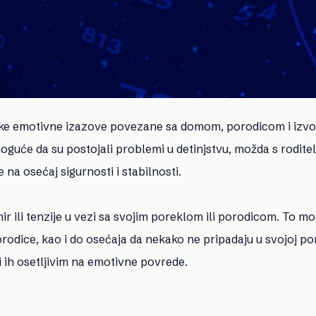
uboke emotivne izazove povezane sa domom, porodicom i izv
oguće da su postojali problemi u detinjstvu, možda s roditelj
 na osećaj sigurnosti i stabilnosti.
ir ili tenzije u vezi sa svojim poreklom ili porodicom. To m
orodice, kao i do osećaja da nekako ne pripadaju u svojoj por
i ih osetljivim na emotivne povrede.