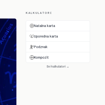
KALKULATORI
Natalna karta
Uporedna karta
Podznak
Kompozit
Svi kalkulatori →