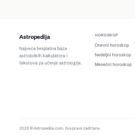
HOROSKOP
Astropedija
Dnevni horoskop
Najveća besplatna baza
Nedeljni horoskop
astroloških kalkulatora i
tekstova za učenje astrologije.
Mesečni horoskop
2026 © Astropedija.com. Sva prava zadržana.