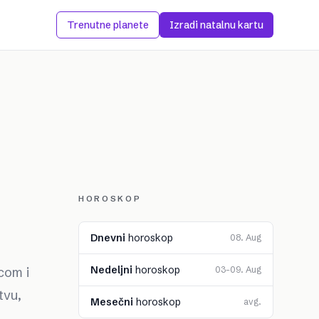
Trenutne planete
Izradi natalnu kartu
HOROSKOP
Dnevni
horoskop
08. Aug
Nedeljni
horoskop
com i
03–09. Aug
tvu,
Mesečni
horoskop
avg.