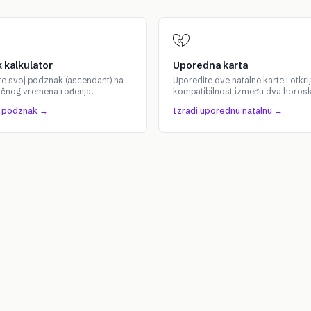
 kalkulator
Uporedna karta
te svoj podznak (ascendant) na
Uporedite dve natalne karte i otkrij
ačnog vremena rođenja.
kompatibilnost između dva horos
j podznak →
Izradi uporednu natalnu →