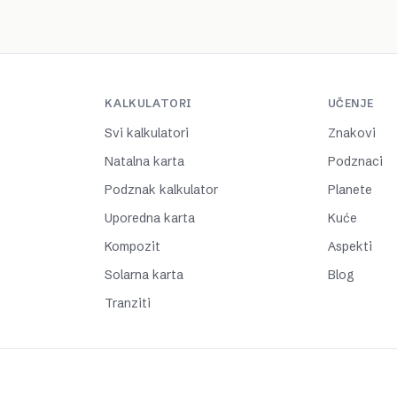
KALKULATORI
UČENJE
Svi kalkulatori
Znakovi
Natalna karta
Podznaci
Podznak kalkulator
Planete
Uporedna karta
Kuće
Kompozit
Aspekti
Solarna karta
Blog
Tranziti