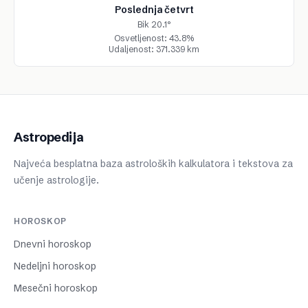
Poslednja četvrt
Bik 20.1°
Osvetljenost: 43.8%
Udaljenost: 371.339 km
Astropedija
Najveća besplatna baza astroloških kalkulatora i tekstova za
učenje astrologije.
HOROSKOP
Dnevni horoskop
Nedeljni horoskop
Mesečni horoskop