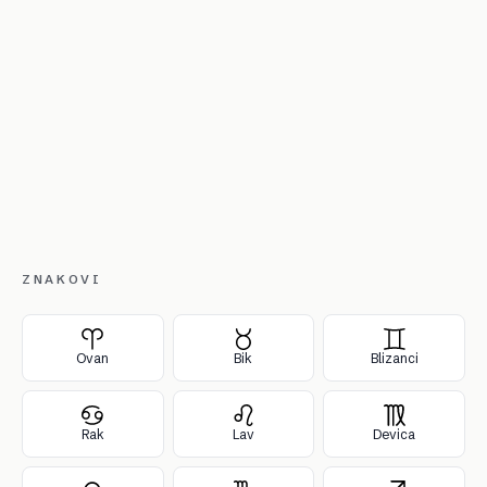
ZNAKOVI
Ovan
Bik
Blizanci
Rak
Lav
Devica