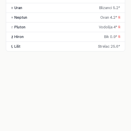
♅ Uran
Blizanci 5.2°
♆ Neptun
Ovan 4.2°
℞
♇ Pluton
Vodolija 4°
℞
⚷ Hiron
Bik 0.9°
℞
⚸ Lilit
Strelac 25.6°