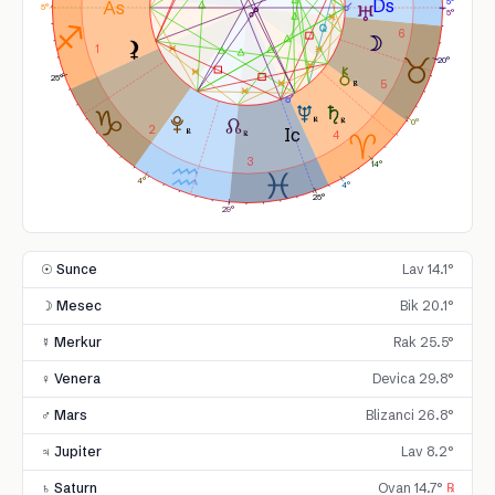
5°
5°
5°
6
1
20°
25°
5
0°
2
4
3
14°
4°
4°
25°
29°
☉ Sunce
Lav 14.1°
☽ Mesec
Bik 20.1°
☿ Merkur
Rak 25.5°
♀ Venera
Devica 29.8°
♂ Mars
Blizanci 26.8°
♃ Jupiter
Lav 8.2°
♄ Saturn
Ovan 14.7°
℞