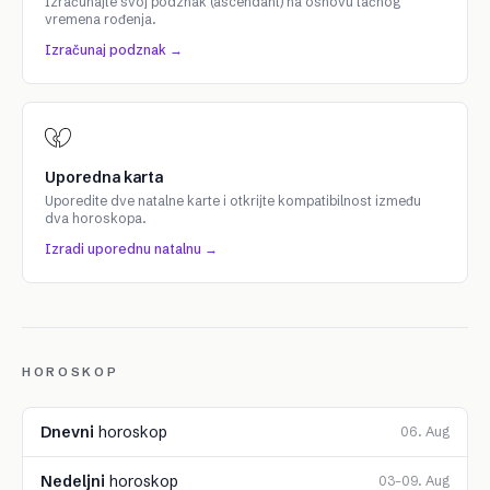
Izračunajte svoj podznak (ascendant) na osnovu tačnog
vremena rođenja.
Izračunaj podznak →
Uporedna karta
Uporedite dve natalne karte i otkrijte kompatibilnost između
dva horoskopa.
Izradi uporednu natalnu →
HOROSKOP
Dnevni
horoskop
06. Aug
Nedeljni
horoskop
03–09. Aug