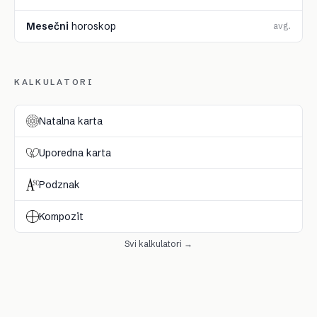
Mesečni
horoskop
avg.
KALKULATORI
Natalna karta
Uporedna karta
Podznak
Kompozit
Svi kalkulatori →