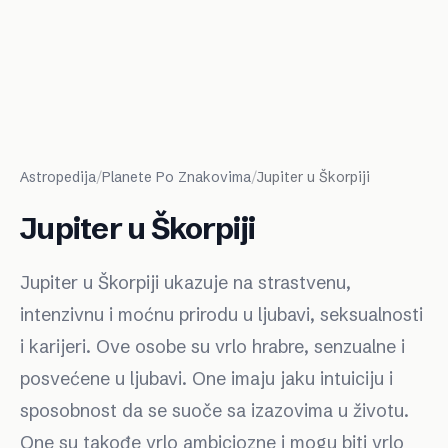
Astropedija
/
Planete Po Znakovima
/
Jupiter u Škorpiji
Jupiter u Škorpiji
Jupiter u Škorpiji ukazuje na strastvenu,
intenzivnu i moćnu prirodu u ljubavi, seksualnosti
i karijeri. Ove osobe su vrlo hrabre, senzualne i
posvećene u ljubavi. One imaju jaku intuiciju i
sposobnost da se suoče sa izazovima u životu.
One su takođe vrlo ambiciozne i mogu biti vrlo