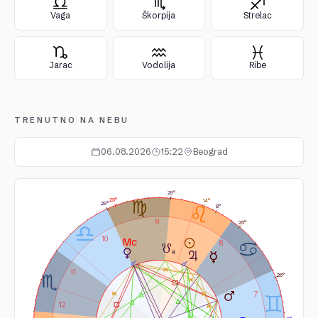
Vaga
Škorpija
Strelac
Jarac
Vodolija
Ribe
TRENUTNO NA NEBU
06.08.2026
15:22
Beograd
29°
25°
14°
29°
8°
9
25°
10
8
11
26°
7
12