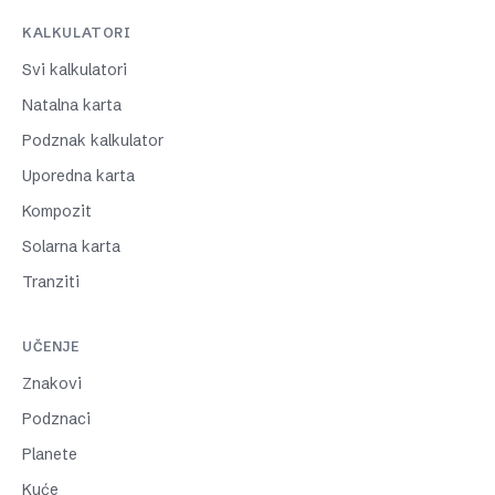
KALKULATORI
Svi kalkulatori
Natalna karta
Podznak kalkulator
Uporedna karta
Kompozit
Solarna karta
Tranziti
UČENJE
Znakovi
Podznaci
Planete
Kuće