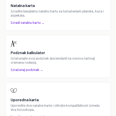
Natalna karta
Izradite besplatnu natalnu kartu sa tumačenjem planeta, kuća i
aspekata.
Izradi natalnu kartu →
Podznak kalkulator
Izračunajte svoj podznak (ascendant) na osnovu tačnog
vremena rođenja.
Izračunaj podznak →
Uporedna karta
Uporedite dve natalne karte i otkrijte kompatibilnost između
dva horoskopa.