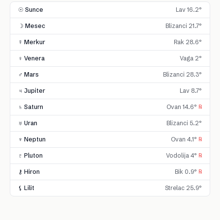
☉ Sunce
Lav 16.2°
☽ Mesec
Blizanci 21.7°
☿ Merkur
Rak 28.6°
♀ Venera
Vaga 2°
♂ Mars
Blizanci 28.3°
♃ Jupiter
Lav 8.7°
♄ Saturn
Ovan 14.6°
℞
♅ Uran
Blizanci 5.2°
♆ Neptun
Ovan 4.1°
℞
♇ Pluton
Vodolija 4°
℞
⚷ Hiron
Bik 0.9°
℞
⚸ Lilit
Strelac 25.9°