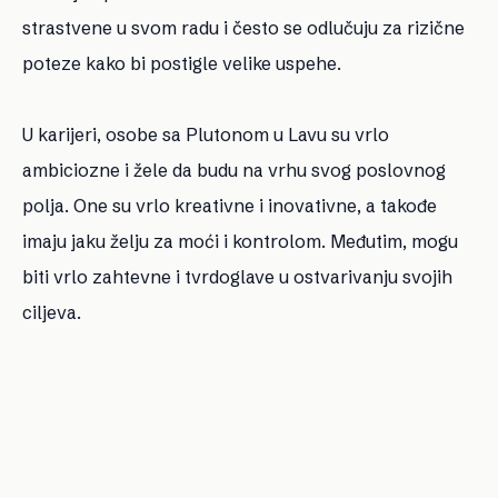
strastvene u svom radu i često se odlučuju za rizične
poteze kako bi postigle velike uspehe.
U karijeri, osobe sa Plutonom u Lavu su vrlo
ambiciozne i žele da budu na vrhu svog poslovnog
polja. One su vrlo kreativne i inovativne, a takođe
imaju jaku želju za moći i kontrolom. Međutim, mogu
biti vrlo zahtevne i tvrdoglave u ostvarivanju svojih
ciljeva.