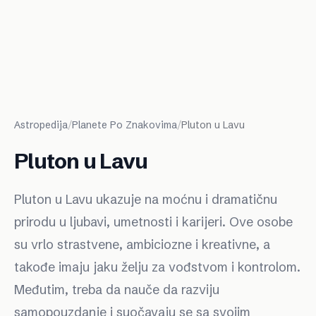
Astropedija
/
Planete Po Znakovima
/
Pluton u Lavu
Pluton u Lavu
Pluton u Lavu ukazuje na moćnu i dramatičnu
prirodu u ljubavi, umetnosti i karijeri. Ove osobe
su vrlo strastvene, ambiciozne i kreativne, a
takođe imaju jaku želju za vođstvom i kontrolom.
Međutim, treba da nauče da razviju
samopouzdanje i suočavaju se sa svojim