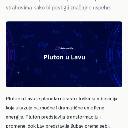
strahovima kako bi postigli značajne uspehe.
Pluton u Lavu je planetarno-astrološka kombinacija
koja ukazuje na moćne i dramatične emotivne
energije. Pluton predstavlja transformaciju i
promene, dok Lav predstavlja ljubav prema sebi,