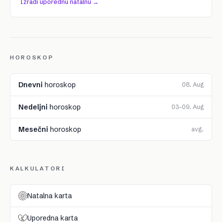
Izradi uporednu natalnu →
HOROSKOP
Dnevni
horoskop
08. Aug
Nedeljni
horoskop
03–09. Aug
Mesečni
horoskop
avg.
KALKULATORI
Natalna karta
Uporedna karta