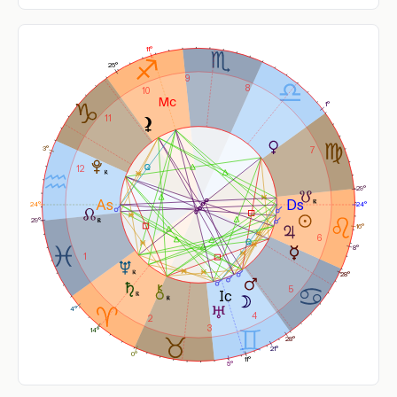
11°
25°
9
8
10
1°
11
3°
7
12
29°
24°
24°
29°
16°
6
8°
1
28°
5
4°
4
2
3
14°
28°
21°
0°
11°
5°