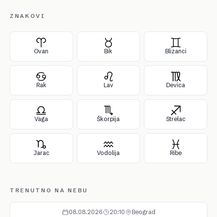
ZNAKOVI
Ovan
Bik
Blizanci
Rak
Lav
Devica
Vaga
Škorpija
Strelac
Jarac
Vodolija
Ribe
TRENUTNO NA NEBU
08.08.2026
20:10
Beograd