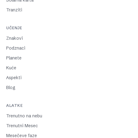
Solarna karta
Tranziti
UČENJE
Znakovi
Podznaci
Planete
Kuće
Aspekti
Blog
ALATKE
Trenutno na nebu
Trenutni Mesec
Mesečeve faze